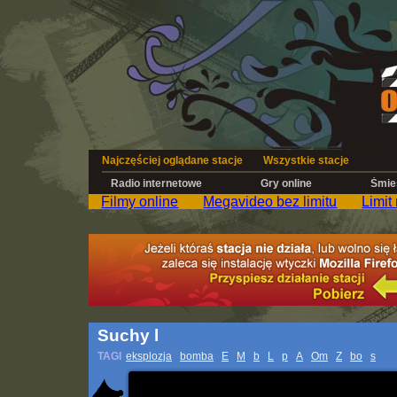
Najczęściej oglądane stacje
Wszystkie stacje
Radio internetowe
Gry online
Śmies
Filmy online
Megavideo bez limitu
Limit
Suchy l
TAGI
eksplozja
bomba
E
M
b
L
p
A
Om
Z
bo
s