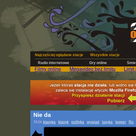
Najczęściej oglądane stacje
Wszystkie stacje
Radio internetowe
Gry online
Śmies
Filmy online
Megavideo bez limitu
Limit
Nie da
TAGI
klasyka
klasyk
polityka
wywiad
lasyka
lepper
Ro