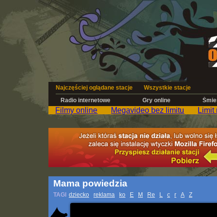
Najczęściej oglądane stacje
Wszystkie stacje
Radio internetowe
Gry online
Śmies
Filmy online
Megavideo bez limitu
Limit
Mama powiedzia
TAGI
dziecko
reklama
ko
E
M
Re
L
c
r
A
Z