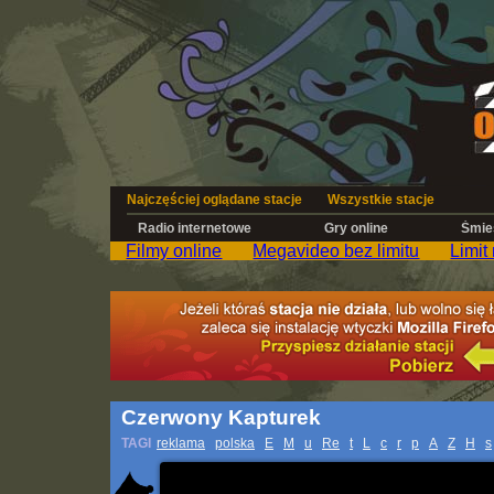
Najczęściej oglądane stacje
Wszystkie stacje
Radio internetowe
Gry online
Śmies
Filmy online
Megavideo bez limitu
Limit
Czerwony Kapturek
TAGI
reklama
polska
E
M
u
Re
t
L
c
r
p
A
Z
H
s