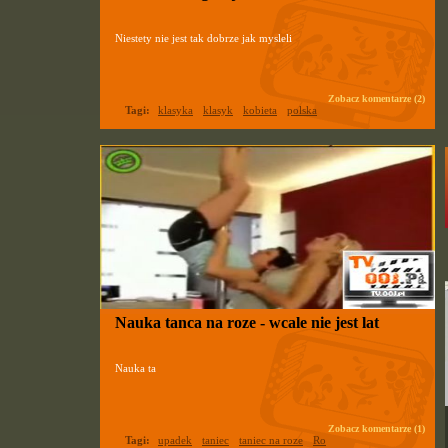
Niestety nie jest tak dobrze jak mysleli
Zobacz komentarze (2)
Tagi:
klasyka
klasyk
kobieta
polska
Nauka tanca na roze - wcale nie jest lat
Nauka ta
Zobacz komentarze (1)
Tagi:
upadek
taniec
taniec na roze
Ro